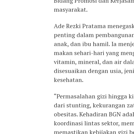
Bidang Promosi dan Kerjasam
masyarakat.
Ade Rezki Pratama menegask
penting dalam pembangunan 
anak, dan ibu hamil. Ia menj
makan sehari-hari yang meng
vitamin, mineral, dan air d
disesuaikan dengan usia, jenis
kesehatan.
“Permasalahan gizi hingga k
dari stunting, kekurangan za
obesitas. Kehadiran BGN ada
koordinasi lintas sektor, mem
memastikan kebijakan gizi be