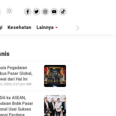
i
Kesehatan
Lainnya
snis
sia Pegadaian
us Pasar Global,
wal dari Hal Ini
10, 2026 | 3:07 pm WIB
 Dili ke ASEAN,
daian Bidik Pasar
onal Usai Sukses
ansi Perdana