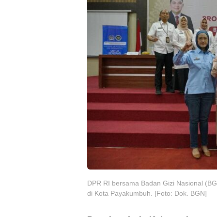
DPR RI bersama Badan Gizi Nasional (BGN
di Kota Payakumbuh. [Foto: Dok. BGN]