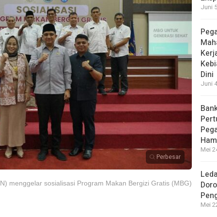
Juni 
Pega
Maha
Kerj
Kebi
Dini
Juni 
Bank
Per
Pega
Hamp
Mei 2
Perbesar
Leda
) menggelar sosialisasi Program Makan Bergizi Gratis (MBG)
Doro
Peng
Mei 2