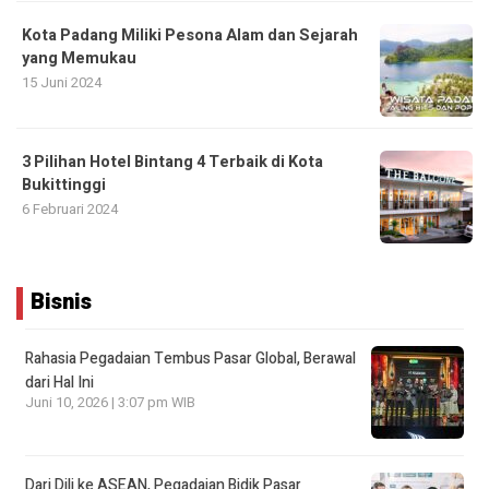
Kota Padang Miliki Pesona Alam dan Sejarah
yang Memukau
15 Juni 2024
3 Pilihan Hotel Bintang 4 Terbaik di Kota
Bukittinggi
6 Februari 2024
Bisnis
Rahasia Pegadaian Tembus Pasar Global, Berawal
dari Hal Ini
Juni 10, 2026 | 3:07 pm WIB
Dari Dili ke ASEAN, Pegadaian Bidik Pasar