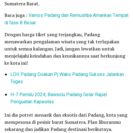
Sumatera Barat.
Baca juga :
Vamos Padang dan Remushba Amankan Tempat
di fase 8 Besar
Dengan harga tiket yang terjangkau, Padang
menawarkan pengalaman wisata yang tak terlupakan
untuk semua kalangan. Jadi, jangan lewatkan untuk
menjelajahi keindahan dan keunikannya saat berkunjung
ke kota ini!
LDII Padang Doakan Pj Wako Padang Sukses Jalankan
Tugas
H-7 Pemilu 2024, Bawaslu Padang Gelar Rapat
Penguatan Kapasitas
Ini dia potret menarik dan eksotis dari Padang, kota yang
mempesona di pesisir barat Sumatera. Plan liburanmu
sekarang dan jadikan Padang destinasi berikutnya.