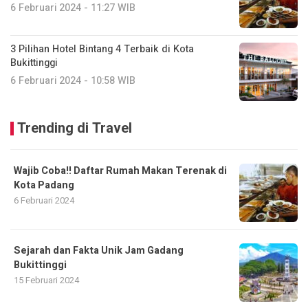
6 Februari 2024 - 11:27 WIB
3 Pilihan Hotel Bintang 4 Terbaik di Kota
Bukittinggi
6 Februari 2024 - 10:58 WIB
Trending di Travel
Wajib Coba!! Daftar Rumah Makan Terenak di
Kota Padang
6 Februari 2024
Sejarah dan Fakta Unik Jam Gadang
Bukittinggi
15 Februari 2024