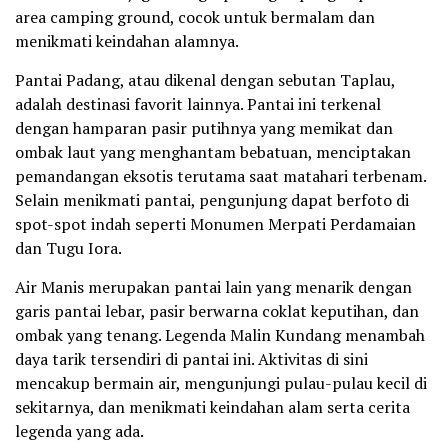
area camping ground, cocok untuk bermalam dan
menikmati keindahan alamnya.
Pantai Padang, atau dikenal dengan sebutan Taplau,
adalah destinasi favorit lainnya. Pantai ini terkenal
dengan hamparan pasir putihnya yang memikat dan
ombak laut yang menghantam bebatuan, menciptakan
pemandangan eksotis terutama saat matahari terbenam.
Selain menikmati pantai, pengunjung dapat berfoto di
spot-spot indah seperti Monumen Merpati Perdamaian
dan Tugu Iora.
Air Manis merupakan pantai lain yang menarik dengan
garis pantai lebar, pasir berwarna coklat keputihan, dan
ombak yang tenang. Legenda Malin Kundang menambah
daya tarik tersendiri di pantai ini. Aktivitas di sini
mencakup bermain air, mengunjungi pulau-pulau kecil di
sekitarnya, dan menikmati keindahan alam serta cerita
legenda yang ada.