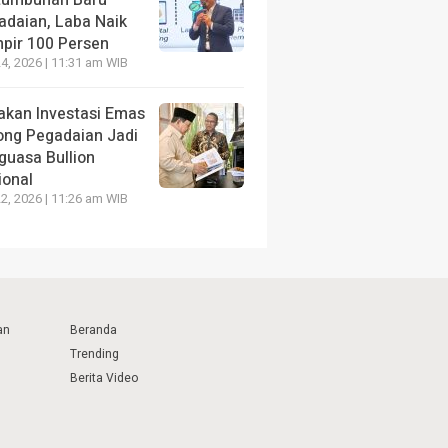
adaian, Laba Naik
pir 100 Persen
4, 2026 | 11:31 am WIB
akan Investasi Emas
ong Pegadaian Jadi
guasa Bullion
ional
2, 2026 | 11:26 am WIB
an
Beranda
Trending
Berita Video