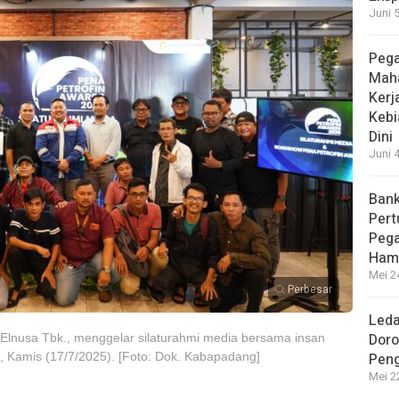
Juni 
Pega
Maha
Kerj
Kebi
Dini
Juni 
Bank
Per
Pega
Hamp
Mei 2
Perbesar
Leda
Doro
 Elnusa Tbk., menggelar silaturahmi media bersama insan
, Kamis (17/7/2025). [Foto: Dok. Kabapadang]
Peng
Mei 2