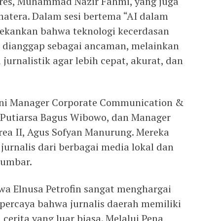
res, Muhammad Nazir Fahmi, yang juga
umatera. Dalam sesi bertema “AI dalam
enekankan bahwa teknologi kecerdasan
a dianggap sebagai ancaman, melainkan
jurnalistik agar lebih cepat, akurat, dan
 ini Manager Corporate Communication &
n, Putiarsa Bagus Wibowo, dan Manager
rea II, Agus Sofyan Manurung. Mereka
jurnalis dari berbagai media lokal dan
Sumbar.
a Elnusa Petrofin sangat menghargai
 percaya bahwa jurnalis daerah memiliki
erita yang luar biasa. Melalui Pena