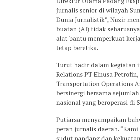
Direktur Utama Padang Eksp
jurnalis senior di wilayah S
Dunia Jurnalistik”, Nazir m
buatan (AI) tidak seharusny
alat bantu memperkuat kerja 
tetap beretika.
Turut hadir dalam kegiatan
Relations PT Elnusa Petrofi
Transportation Operations A
bersinergi bersama sejumlah 
nasional yang beroperasi di 
Putiarsa menyampaikan bahw
peran jurnalis daerah. “Kami
sudut pandang dan kekuatan c