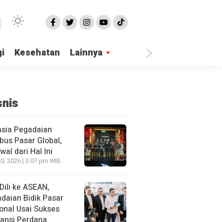
i
Kesehatan
Lainnya
snis
sia Pegadaian
us Pasar Global,
wal dari Hal Ini
10, 2026 | 3:07 pm WIB
 Dili ke ASEAN,
daian Bidik Pasar
onal Usai Sukses
ansi Perdana