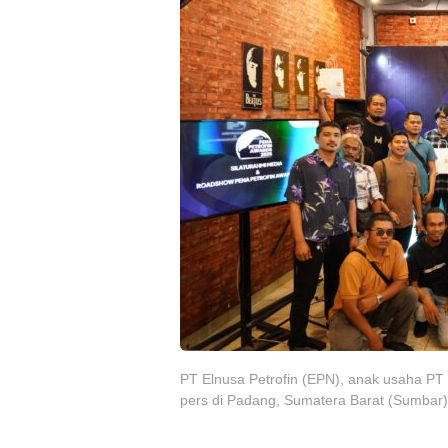
PT Elnusa Petrofin (EPN), anak usaha PT
pers di Padang, Sumatera Barat (Sumbar)