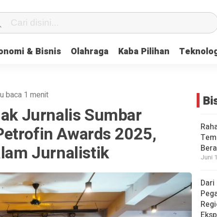
onomi & Bisnis
Olahraga
Kaba Pilihan
Teknolog
u baca 1 menit
Bi
jak Jurnalis Sumbar
Raha
etrofin Awards 2025,
Temb
alam Jurnalistik
Bera
Juni 
Dari
Pega
Regi
Eksp