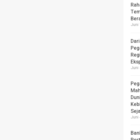
Rah
Tem
Bera
Juni 
Dari
Peg
Reg
Eks
Juni 
Peg
Mah
Dun
Keb
Seja
Juni 
Ban
Per