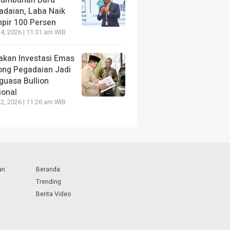
adaian, Laba Naik
pir 100 Persen
4, 2026 | 11:31 am WIB
akan Investasi Emas
ong Pegadaian Jadi
guasa Bullion
ional
2, 2026 | 11:26 am WIB
an
Beranda
Trending
Berita Video